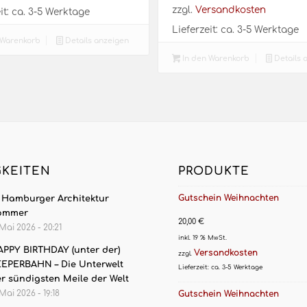
zzgl.
Versandkosten
it:
ca. 3-5 Werktage
Lieferzeit:
ca. 3-5 Werktage
 Warenkorb
Details anzeigen
In den Warenkorb
Details 
GKEITEN
PRODUKTE
Gutschein Weihnachten
. Hamburger Architektur
ommer
20,00
€
 Mai 2026 - 20:21
inkl. 19 % MwSt.
PPY BIRTHDAY (unter der)
Versandkosten
zzgl.
EPERBAHN – Die Unterwelt
Lieferzeit:
ca. 3-5 Werktage
r sündigsten Meile der Welt
 Mai 2026 - 19:18
Gutschein Weihnachten