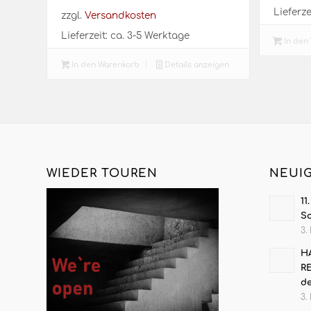
Lieferze
zzgl.
Versandkosten
Lieferzeit:
ca. 3-5 Werktage
In den
In den Warenkorb
Details anzeigen
WIEDER TOUREN
NEUI
11
S
3.
HA
RE
de
3.