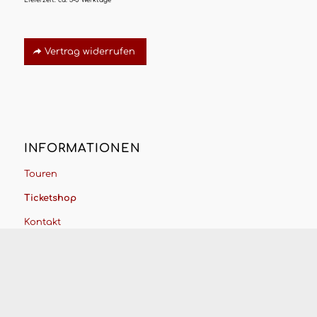
Lieferzeit:
ca. 3-5 Werktage
Vertrag widerrufen
INFORMATIONEN
Touren
Ticketshop
Kontakt
AGB
Datenschutzerklärung
Barrierefreiheitserklärung
Impressum