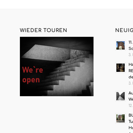
WIEDER TOUREN
NEUI
11
S
3.
HA
RE
de
3.
Au
W
12
B
Tu
Ha