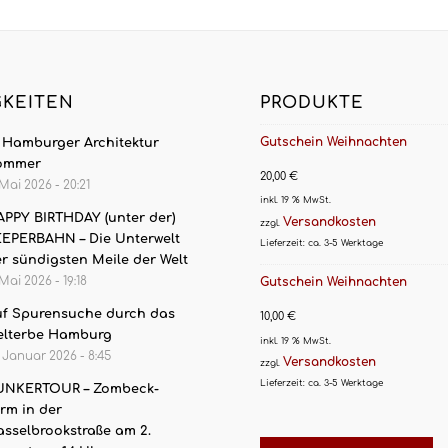
GKEITEN
PRODUKTE
Gutschein Weihnachten
. Hamburger Architektur
ommer
20,00
€
 Mai 2026 - 20:21
inkl. 19 % MwSt.
PPY BIRTHDAY (unter der)
Versandkosten
zzgl.
EPERBAHN – Die Unterwelt
Lieferzeit:
ca. 3-5 Werktage
r sündigsten Meile der Welt
 Mai 2026 - 19:18
Gutschein Weihnachten
f Spurensuche durch das
10,00
€
elterbe Hamburg
inkl. 19 % MwSt.
. Januar 2026 - 8:45
Versandkosten
zzgl.
Lieferzeit:
ca. 3-5 Werktage
UNKERTOUR – Zombeck-
rm in der
sselbrookstraße am 2.