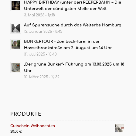
HAPPY BIRTHDAY (unter der) REEPERBAHN – Die
Unterwelt der sündigsten Meile der Welt
3. Mai 2026 - 19:18
Auf Spurensuche durch das Welterbe Hamburg
12. Januar 2026 - 8:45
BUNKERTOUR – Zombeck-Turm in der
Hasselbrookstraße am 2. August um 14 Uhr
31. Juli 2025 - 10:40
„Der grüne Bunker“- Führung am 13.03.2025 um 18
Uhr
10. März 2025 - 19:32
PRODUKTE
Gutschein Weihnachten
20,00
€