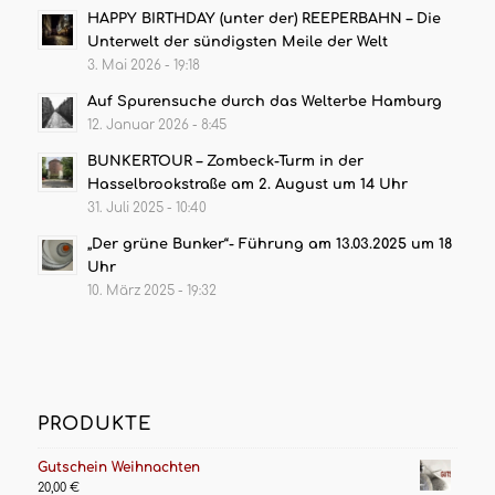
HAPPY BIRTHDAY (unter der) REEPERBAHN – Die
Unterwelt der sündigsten Meile der Welt
3. Mai 2026 - 19:18
Auf Spurensuche durch das Welterbe Hamburg
12. Januar 2026 - 8:45
BUNKERTOUR – Zombeck-Turm in der
Hasselbrookstraße am 2. August um 14 Uhr
31. Juli 2025 - 10:40
„Der grüne Bunker“- Führung am 13.03.2025 um 18
Uhr
10. März 2025 - 19:32
PRODUKTE
Gutschein Weihnachten
20,00
€