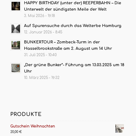
HAPPY BIRTHDAY (unter der) REEPERBAHN – Die
Unterwelt der sündigsten Meile der Welt
3. Mai 2026 - 19:18
Auf Spurensuche durch das Welterbe Hamburg
12. Januar 2026 - 8:45
BUNKERTOUR – Zombeck-Turm in der
Hasselbrookstraße am 2. August um 14 Uhr
31. Juli 2025 - 10:40
„Der grüne Bunker“- Führung am 13.03.2025 um 18
Uhr
10. März 2025 - 19:32
PRODUKTE
Gutschein Weihnachten
20,00
€