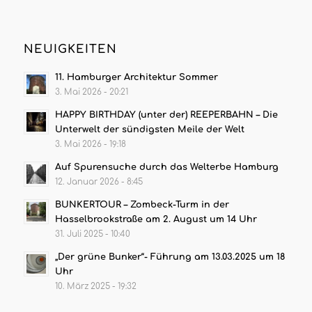
NEUIGKEITEN
11. Hamburger Architektur Sommer
3. Mai 2026 - 20:21
HAPPY BIRTHDAY (unter der) REEPERBAHN – Die
Unterwelt der sündigsten Meile der Welt
3. Mai 2026 - 19:18
Auf Spurensuche durch das Welterbe Hamburg
12. Januar 2026 - 8:45
BUNKERTOUR – Zombeck-Turm in der
Hasselbrookstraße am 2. August um 14 Uhr
31. Juli 2025 - 10:40
„Der grüne Bunker“- Führung am 13.03.2025 um 18
Uhr
10. März 2025 - 19:32