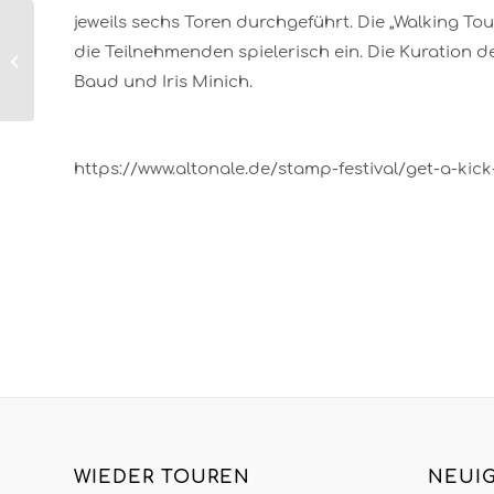
jeweils sechs Toren durchgeführt. Die „Walking To
Katastrophen- und
die Teilnehmenden spielerisch ein. Die Kuration 
Zivilschutz in
Baud und Iris Minich.
Hamburg
https://www.altonale.de/stamp-festival/get-a-kick
WIEDER TOUREN
NEUI