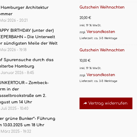
Gutschein Weihnachten
. Hamburger Architektur
ommer
20,00
€
 Mai 2026 - 20:21
inkl. 19 % MwSt.
PPY BIRTHDAY (unter der)
Versandkosten
zzgl.
EPERBAHN – Die Unterwelt
Lieferzeit:
ca. 3-5 Werktage
r sündigsten Meile der Welt
 Mai 2026 - 19:18
Gutschein Weihnachten
f Spurensuche durch das
10,00
€
elterbe Hamburg
inkl. 19 % MwSt.
. Januar 2026 - 8:45
Versandkosten
zzgl.
Lieferzeit:
ca. 3-5 Werktage
UNKERTOUR – Zombeck-
rm in der
sselbrookstraße am 2.
gust um 14 Uhr
Vertrag widerrufen
. Juli 2025 - 10:40
er grüne Bunker“- Führung
 13.03.2025 um 18 Uhr
. März 2025 - 19:32