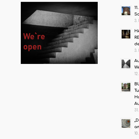
11
S
3.
HA
RE
de
3.
Au
W
12
B
Tu
Ha
Au
31
„D
am
10