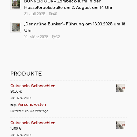
BUNKERTOUR – Zombeck-Turm in der
Hasselbrookstraße am 2. August um 14 Uhr
31. Juli 2025 - 10:40
„Der grüne Bunker“- Führung am 13.03.2025 um 18
Uhr
10. März 2025 - 19:32
PRODUKTE
Gutschein Weihnachten
20,00
€
inkl. 19 % MwSt.
Versandkosten
zzgl.
Lieferzeit:
ca. 3-5 Werktage
Gutschein Weihnachten
10,00
€
inkl. 19 % MwSt.