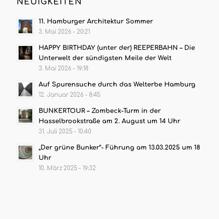
NEUIGKEITEN
11. Hamburger Architektur Sommer
3. Mai 2026 - 20:21
HAPPY BIRTHDAY (unter der) REEPERBAHN – Die
Unterwelt der sündigsten Meile der Welt
3. Mai 2026 - 19:18
Auf Spurensuche durch das Welterbe Hamburg
12. Januar 2026 - 8:45
BUNKERTOUR – Zombeck-Turm in der
Hasselbrookstraße am 2. August um 14 Uhr
31. Juli 2025 - 10:40
„Der grüne Bunker“- Führung am 13.03.2025 um 18
Uhr
10. März 2025 - 19:32